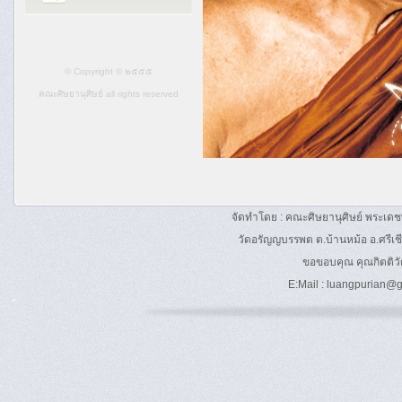
© Copyright © ๒๕๕๕
คณะศิษยานุศิษย์
all rights reserved
จัดทำโดย : คณะศิษยานุศิษย์ พระเด
วัดอรัญญบรรพต ต.บ้านหม้อ อ.ศรีเช
ขอขอบคุณ คุณกิตติวัฒ
E:Mail :
luangpurian@g
้