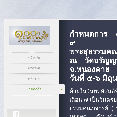
กำหนดการ งา
๙
พระสุธรรมคณา
หน้าหลัก
ณ วัดอรัญญบ
จ.หนองคาย
บทความ
วันที่ ๕-๖ มิ
คลังภาพ
ข่าวจากวัด
ด้วยในวันพฤหัสบดี
เดือน ๗ เป็นวันค
ธรรมคณาจารย์ ( ห
บรรพต ตำบลบ้านห