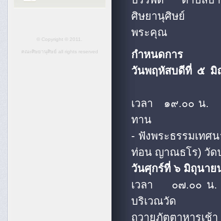
ศิษยานุศิษย์ จึง
พระคุณ
© Copyright © 2011.
กำหนดการ
คณะศิษยานุศิษย์ all rights reserved
วันพฤหัสบดีที่ ๕ 
เวลา ๑๙.๐๐ น. พิ
ทาน
- ฟังพระธรรมเทศน
ท่อน ญาณธโร) วัดป่
วันศุกร์ที่ ๖ มิถุน
เวลา ๐๗.๐๐ น. 
บริเวณวัด
ถวายภัตตาหารเช้า