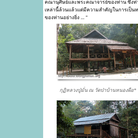
คณานุศิษย์และพระคณาจารย์ของท่าน ซึ่งท
เหล่านี้ล้วนแล้วแต่มีความสำคัญในการเป็
ของท่านอย่างยิ่ง ... "
กุฏิหลวงปู่มั่น ณ วัดป่าบ้านหนองผือ*