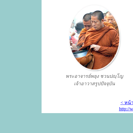
พระอาจารย์พยุง ชวนปญฺโญ
เจ้าอาวาสรูปปัจจุบัน
< หน้
http:/