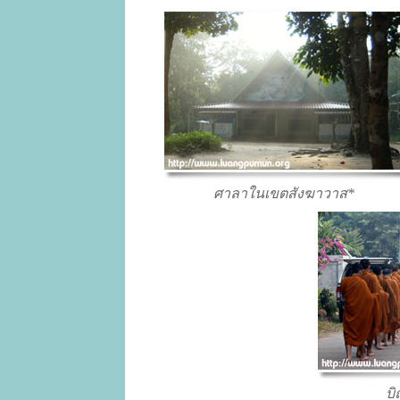
ศาลาในเขตสังฆาวาส*
บ