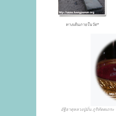
ทางเดินภายในวัด*
อัฐิธาตุหลวงปู่มั่น ภูริทัตตเ