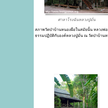
ศาลาโรงฉันหลวงปู่มั่น
สภาพวัดป่าบ้านหนองผือในสมัยนั้น หลวงพ่อช
ธรรมปฏิบัติกับองค์หลวงปู่มั่น ณ วัดป่าบ้านห