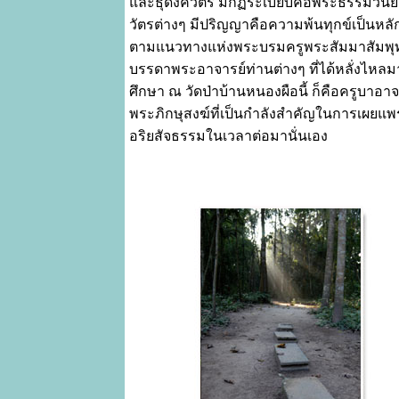
และธุดงควัตร มีกฏระเบียบคือพระธรรมวินัย
วัตรต่างๆ มีปริญญาคือความพ้นทุกข์เป็นหลั
ตามแนวทางแห่งพระบรมครูพระสัมมาสัมพุท
บรรดาพระอาจารย์ท่านต่างๆ ที่ได้หลั่งไหลม
ศึกษา ณ วัดป่าบ้านหนองผือนี้ ก็คือครูบาอาจ
พระภิกษุสงฆ์ที่เป็นกำลังสำคัญในการเผยแพ
อริยสัจธรรมในเวลาต่อมานั่นเอง