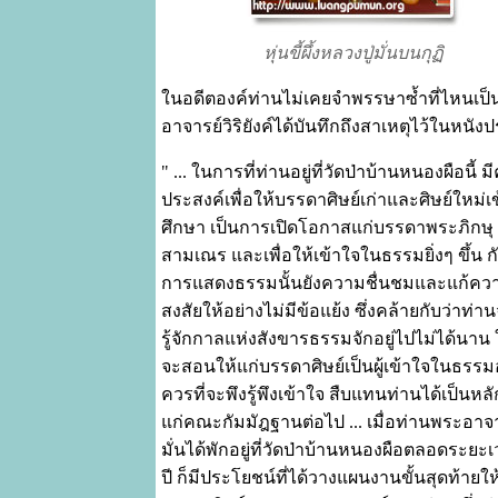
หุ่นขี้ผึ้งหลวงปู่มั่นบนกุฏิ
ในอดีตองค์ท่านไม่เคยจำพรรษาซ้ำที่ไหนเป็นปี
อาจารย์วิริยังค์ได้บันทึกถึงสาเหตุไว้ในหนังปร
" ... ในการที่ท่านอยู่ที่วัดป่าบ้านหนองผือนี้ 
ประสงค์เพื่อให้บรรดาศิษย์เก่าและศิษย์ใหม่เ
ศึกษา เป็นการเปิดโอกาสแก่บรรดาพระภิกษุ
สามเณร และเพื่อให้เข้าใจในธรรมยิ่งๆ ขึ้น กั
การแสดงธรรมนั้นยังความชื่นชมและแก้คว
สงสัยให้อย่างไม่มีข้อแย้ง ซึ่งคล้ายกับว่าท่า
รู้จักกาลแห่งสังขารธรรมจักอยู่ไปไม่ได้นาน 
จะสอนให้แก่บรรดาศิษย์เป็นผู้เข้าใจในธรรม
ควรที่จะพึงรู้พึงเข้าใจ สืบแทนท่านได้เป็นหล
แก่คณะกัมมัฎฐานต่อไป ... เมื่อท่านพระอาจ
มั่นได้พักอยู่ที่วัดป่าบ้านหนองผือตลอดระยะ
ปี ก็มีประโยชน์ที่ได้วางแผนงานขั้นสุดท้ายให