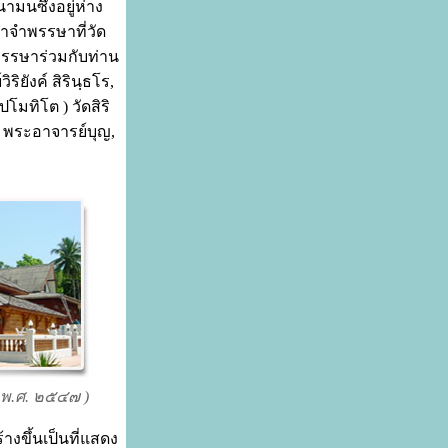
มนซึ่งอยู่ห่าง
าจำพรรษาที่วัด
พรรษาร่วมกับท่าน
ยังค์ สิรินฺธโร,
มทิโต ) วัดสิริ
 พระอาจารย์บุญ,
 พ.ศ. ๒๕๔๗ )
างขึ้นเป็นที่แสดง