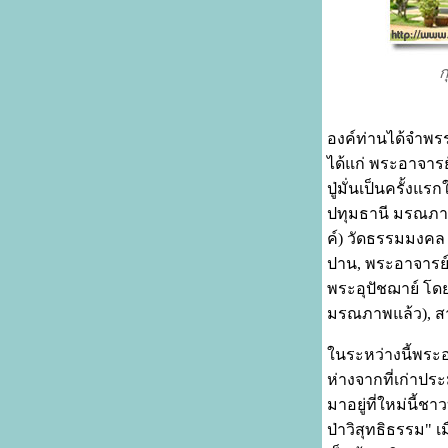
ก
องค์ท่านได้จำพร
ได้แก่ พระอาจาร
ปู่มั่นเป็นครั้งแรก
ปทุมธานี มรณภาพแล
ค์) วัดธรรมมงคล
ปาน, พระอาจารย์ส
พระอุปัชฌาย์ โดย
มรณภาพแล้ว), ส
ในระหว่างนี้พระอ
ห่างจากที่เก่าประ
มาอยู่ที่ใหม่นี้ชา
ป่าวิสุทธิธรรม" 