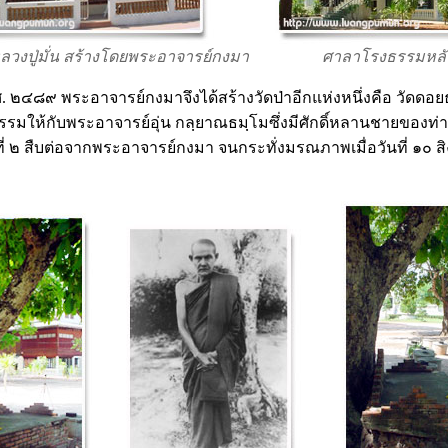
งปู่มั่น สร้างโดยพระอาจารย์กงมา
ศาลาโรงธรรมหลังป
.ศ. ๒๔๘๙ พระอาจารย์กงมาจึงได้สร้างวัดป่าอีกแห่งหนึ่งคือ วัดดอย
ธรรมให้กับพระอาจารย์อุ่น กลฺยาณธมฺโมซึ่งมีศักดิ์หลานชายของท่
ที่ ๒ สืบต่อจากพระอาจารย์กงมา จนกระทั่งมรณภาพเมื่อวันที่ ๑๐ ส