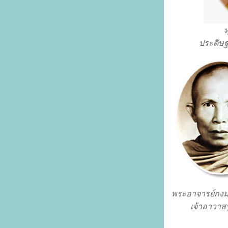
ห
ประดิษฐ
พระอาจารย์กงม
เจ้าอาวาส