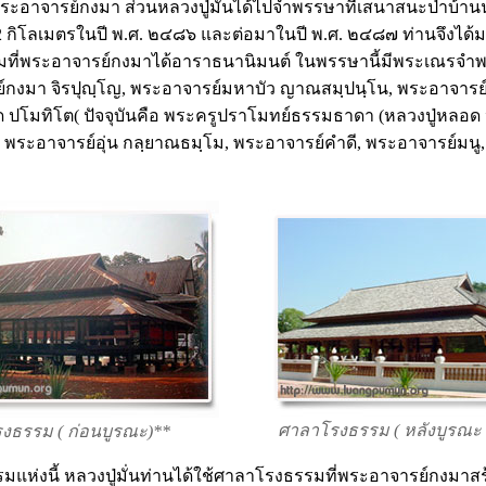
ระอาจารย์กงมา ส่วนหลวงปู่มั่นได้ไปจำพรรษาที่เสนาสนะป่าบ้านนา
ิโลเมตรในปี พ.ศ. ๒๔๘๖ และต่อมาในปี พ.ศ. ๒๔๘๗ ท่านจึงได้ม
ามที่พระอาจารย์กงมาได้อาราธนานิมนต์ ในพรรษานี้มีพระเณรจำ
์กงมา จิรปุญฺโญ, พระอาจารย์มหาบัว ญาณสมฺปนฺโน, พระอาจารย์วิริ
ปโมทิโต( ปัจจุบันคือ พระครูปราโมทย์ธรรมธาดา (หลวงปู่หลอด ปโ
 พระอาจารย์อุ่น กลฺยาณธมฺโม, พระอาจารย์คำดี, พระอาจารย์มนู,
ศาลาโรงธรรม ( หลังบูรณะ
งธรรม ( ก่อนบูรณะ)**
รรมแห่งนี้ หลวงปู่มั่นท่านได้ใช้ศาลาโรงธรรมที่พระอาจารย์กงมาสร้