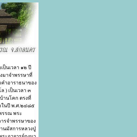
ป็นเวลา ๑๒ ปี
ทางมาจำพรรษาที่
 ตามคำอาราธนาของ
โล ) เป็นเวลา ๓
บ้านโคก ตรงที่
คกในปี พ.ศ.๒๔๘๕
สุพรรณ พระ
าวการจำพรรษาของ
ามานมัสการหลวงปู่
ของพระอาจารย์กงมา