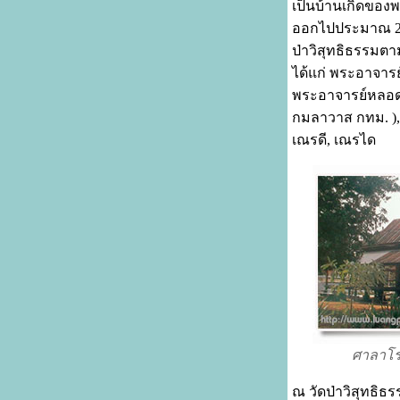
เป็นบ้านเกิดของพ
ออกไปประมาณ 2 ก
ป่าวิสุทธิธรรมต
ได้แก่ พระอาจารย
พระอาจารย์หลอด 
กมลาวาส กทม. ),
เณรดี, เณรได
ศาลาโร
ณ วัดป่าวิสุทธิธ