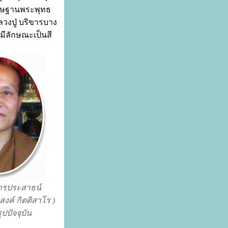
ดิษฐานพระพุทธ
วงปู่ บริขารบาง
่มีลักษณะเป็นสี
สารประสาธน์
งค์ กิตติสาโร )
ปปัจจุบัน