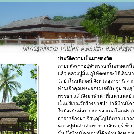
ประวัติความเป็นมาของวัด
ภายหลังจากอยู่จำพรรษาในภาคเหนือเ
แล้ว หลวงปู่มั่น ภูริทัตตเถระได้เดิน
วัดป่าโนนนิเวศน์ จังหวัดอุดรธานี
ท่านเจ้าคุณพระธรรมเจดีย์ ( จูม พนฺธุ
พรรษา แล้วจึงมาพำนักที่เสนาสนะป่า
เป็นบริเวณวัดร้างชายป่า ใกล้บ้านโ
ในปัจจุบันคือที่ว่าการอำเภอโคกศรี
อาจารย์กงมา จิรปุญฺโญได้ทราบข่
หลวงปู่มั่นจึงเดินทางจากจันทบุรีเข้
มั่น ซึ่งบ้านโคกแห่งนี้คือบ้านเดิม