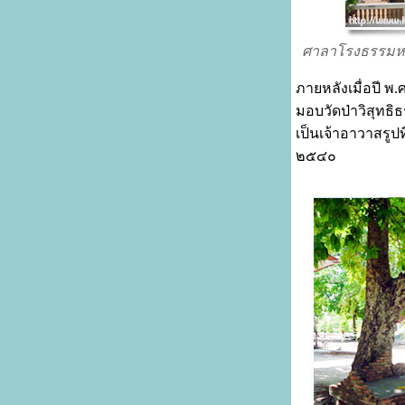
ศาลาโรงธรรมหลว
ภายหลังเมื่อปี พ
มอบวัดป่าวิสุทธิ
เป็นเจ้าอาวาสรูป
๒๕๔๐