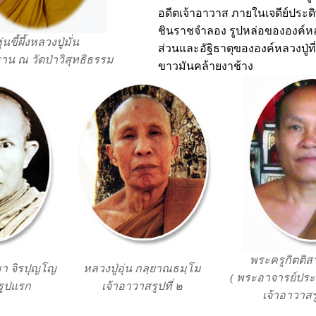
อดีตเจ้าอาวาส ภายในเจดีย์ประ
ชินราชจำลอง รูปหล่อขององค์หล
ุ่นขี้ผึ้งหลวงปู่มั่น
ส่วนและอัฐิธาตุขององค์หลวงปู่ที
าน ณ วัดป่าวิสุทธิธรรม
ขาวมันคล้ายงาช้าง
พระครูกิตติ
า จิรปุญโญ
หลวงปู่อุ่น กลฺยาณธมฺโม
( พระอาจารย์ประส
รูปแรก
เจ้าอาวาสรูปที่ ๒
เจ้าอาวาสรู