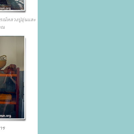
รณ์หลวงปู่อุ่นและ
วณ
าร