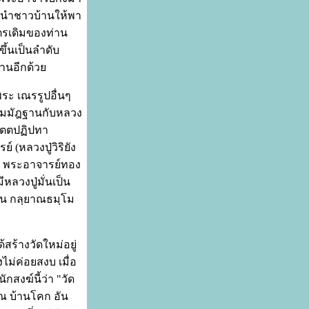
นำชาวบ้านให้พา
ตรเดิมของท่าน
ขึ้นเป็นลำดับ
านอีกด้วย
ระ เณรรูปอื่นๆ
กัมมัฎฐานกับหลวง
ริทัตตปฏิปทา
์ (หลวงปู่วิริยัง
, พระอาจารย์ทอง
หลวงปู่มั่นเป็น
ุ่น กลฺยาณธมฺโม
ร้างวัดใหม่อยู่
ไม่ค่อยสงบ เมื่อ
ักสงฆ์นี้ว่า "วัด
 ณ บ้านโคก อัน