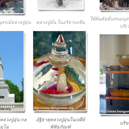
ใต้ต้นค้อมีแท่นอนุส
ุสรณ์หลวงปู่อุ่น
หลวงปู่มั่น ในอริยาบถยืน
บริเ
หลวงปู่อุ่น กลฺ
อัฐิธาตุหลวงปู่อุ่นในเจดีย์
บริข
มฺโม
พิพิธภัณฑ์