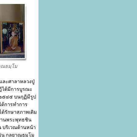
ยาณธมฺโม
ุฏิและศาลาหลวงปู่
ุฏิได้มีการบูรณะ
 ๒๕๔๕ บนกุฏิมีรูป
าได้การทำการ
ได้รักษาสภาพเดิม
ฐานพระพุทธชิน
่น บริเวณด้านหน้า
่อุ่น กลฺยาณธมฺโม