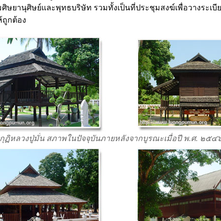
ษยานุศิษย์และพุทธบริษัท รวมทั้งเป็นที่ประชุมสงฆ์เพื่อวางระ
ถูกต้อง
กุฏิหลวงปู่มั่น สภาพในปัจจุบันภายหลังจากบูรณะเมื่อปี พ.ศ. ๒๕๔