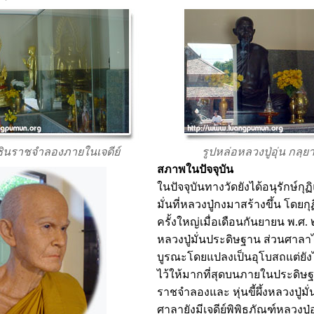
ินราชจำลองภายในเจดีย์
รูปหล่อหลวงปู่อุ่น กลฺ
สภาพในปัจจุบัน
ในปัจจุบันทางวัดยังได้อนุรักษ์ก
มั่นที่หลวงปู่กงมาสร้างขึ้น โดยก
ครั้งใหญ่เมื่อเดือนกันยายน พ.ศ.
หลวงปู่มั่นประดิษฐาน ส่วนศาล
บูรณะโดยแปลงเป็นอุโบสถแต่ยัง
ไว้ให้มากที่สุดบนภายในประดิษ
ราชจำลองและ หุ่นขี้ผึ้งหลวงปู่มั
ศาลายังมีเจดีย์พิพิธภัณฑ์หลวงปู