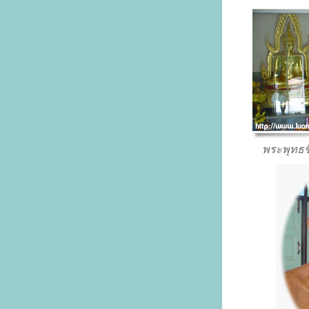
พระพุทธช