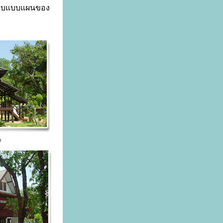
เบียบแบบแผนของ
๖