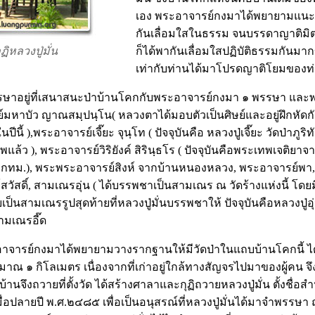
เอง พระอาจารย์กงมาได้พยายามแนะ
กันเลื่อมใสในธรรม จนบรรดาญาติมิ
ุฏิหลวงปู่มั่น
ก็ได้พากันเลื่อมใสปฏิบัติธรรมกันมาก
เท่ากับท่านได้มาโปรดญาติโยมของท่
รษาอยู่ที่เสนาสนะป่าบ้านโคกกับพระอาจารย์กงมา ๑ พรรษา และพ
ย์มหาบัว ญาณสมฺปนฺโน( หลวงตาได้มอบตัวเป็นศิษย์และอยู่ฝึกหัด
ในปีนี้ ),พระอาจารย์เจี๊ยะ จุนฺโท ( ปัจจุบันคือ หลวงปู่เจี๊ยะ วัดป่าภู
้ว ), พระอาจารย์วิริยังค์ สิรินฺธโร ( ปัจจุบันคือพระเทพเจติยาจารย
 กทม.), พระพระอาจารย์สิงห์ จากบ้านหนองหลวง, พระอาจารย์พา
วัสดิ์, สามเณรอุ่น ( ได้บรรพชาเป็นสามเณร ณ วัดร้างแห่งนี้ โดยมี
เป็นสามเณรรูปสุดท้ายที่หลวงปู่มั่นบรรพชาให้ ปัจจุบันคือหลวงปู่อ
ามเณรอี๊ด
าจารย์กงมาได้พยายามวางรากฐานให้มีวัดป่าในแถบบ้านโคกนี้ ได้ส
มาณ ๑ กิโลเมตร เนื่องจากที่เก่าอยู่ใกล้ทางสัญจรไปมาของผู้คน จึง
วบ้านจึงถวายที่ตั้งวัด ได้สร้างศาลาและกุฏิถวายหลวงปู่มั่น ตั้งชื่อสำน
เมื่อปลายปี พ.ศ.๒๔๘๕ เพื่อเป็นอนุสรณ์ที่หลวงปู่มั่นได้มาจำพรรษา