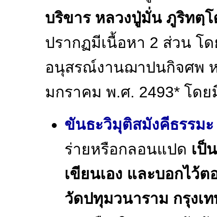
บริขาร หลวงปู่มั่น ภูริท
ปรากฏมีเนื้อหา 2 ส่วน โดย
อนุสรณ์งานฌาปนกิจศพ หลวงป
มกราคม พ.ศ. 2493* โดยมี
ขันธะวิมุติสมังคีธรรมะ
ร่ายหรือกลอนแปด
เป็
เขียนเอง และบอกไว้ตอนท้
วัดปทุมวนาราม กรุงเ