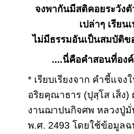
จงพากันมีสติคอยระวังต
เปล่าๆ เรียน
ไม่มีธรรมอันเป็นสมบัติข
....นี่คือคำสอนที่องค
* เรียบเรียงจาก คำชี้แจง
อริยคุณาธาร (ปุสฺโส เส็ง) 
งานฌาปนกิจศพ หลวงปู่มั่น
พ.ศ. 2493 โดยใช้ข้อมูลฉบั