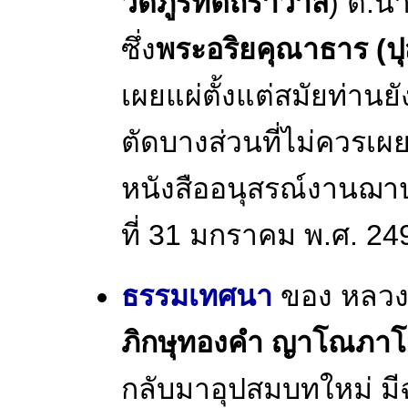
วัดภูริทัตถิราวาส
) ต.น
ซึ่ง
พระอริยคุณาธาร (ปุส
เผยแผ่ตั้งแต่สมัยท่านยัง
ตัดบางส่วนที่ไม่ควรเผย
หนังสืออนุสรณ์งานฌาปน
ที่ 31 มกราคม พ.ศ. 24
ธรรมเทศนา
ของ หลวงปู
ภิกษุทองคำ ญาโณภาโ
กลับมาอุปสมบทใหม่ มี