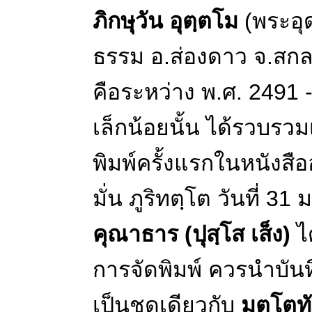
ภิกษุวัน อุตฺตโม
(พระอุด
ธรรม อ.ส่องดาว จ.สกล
คือระหว่าง พ.ศ. 2491
เล็กน้อยนั้น ได้รวบรว
พิมพ์ครั้งแรกในหนังส
มั่น ภูริทตฺโต วันที่ 3
คุณาธาร (ปุสฺโส เส็ง)
ได
การจัดพิมพ์ ควรนำบันท
เป็นชุดเดียวกับ
มุตโตท