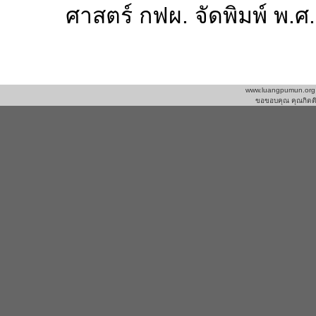
ศาสตร์ กฟผ. จัดพิมพ์ พ.ศ
www.luangpumun.org ติด
ขอขอบคุณ คุณกิตติว