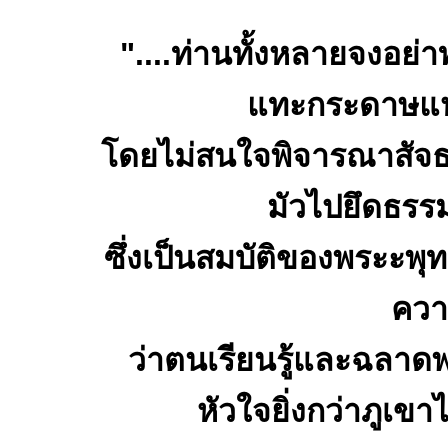
"....ท่านทั้งหลายจงอย่
แทะกระดาษแห่
โดยไม่สนใจพิจารณาสัจธรร
มัวไปยึดธรรม
ซึ่งเป็นสมบัติของพระะพุ
ควา
ว่าตนเรียนรู้และฉลาดพอ
หัวใจยิ่งกว่าภูเข