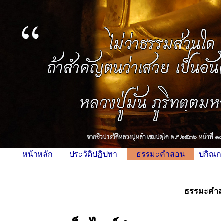
หน้าหลัก
ประวัติปฏิปทา
ธรรมะคำสอน
ปกิณก
ธรรมะคำสอน