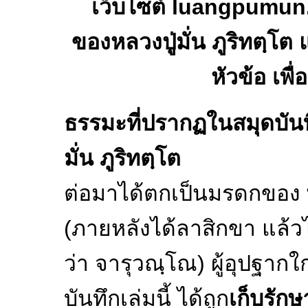
เว็บไซต์ luangpumu
ของหลวงปู่มั่น ภูริทตฺโต แ
หัวข้อ เพื
ธรรมะที่ปรากฏในสมุดบันทึ
มั่น ภูริทตฺโต
ต่อมาได้ตกเป็นมรดกของ
(ภายหลังได้ลาสิกขา แล้ว
ว่า จารุวณฺโณ) ผู้อุปฐากใ
บันทึกเล่มนี้ ได้ถูก
เก็บรัก