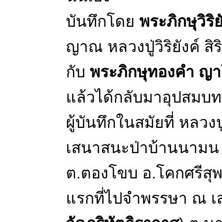
บันทึกโดย
พระภิกษุวิริย
ญาณ หลวงปู่วิริยังค์ ส
กับ
พระภิกษุทองคำ ญ
แล้วได้กลับมาอุปสมบทใ
ผู้บันทึกในสมัยที่ หลวง
เสนาสนะป่าบ้านนามน (
ต.ตองโขบ อ.โคกศรีสุ
แรกที่ไปจำพรรษา ณ เส