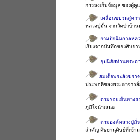
การลงเก็บข้อมูล ของผู้ดูแ
เคลื่อนขบวนสู่ควา
หลวงปู่มั่น จากวัดป่าบ้า
ยามปัจฉิมกาลหลวงป
เรียงจากบันทึกของศิษยานุศ
อุปนิสัยท่านพระอา
สมเด็จพระสังฆรา
ประพฤติของพระอาจารย์กงม
ตามรอยเส้นทางธ
ภูมิใจนำเสนอ
ตามองค์หลวงปู่มั่น
สำคัญ ศิษยานุศิษย์ที่เข