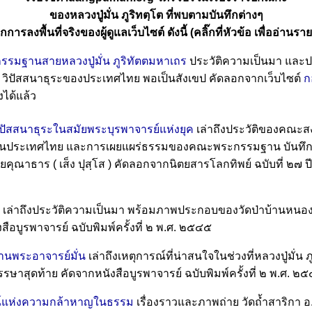
ของหลวงปู่มั่น ภูริทตฺโต ที่พบตามบันทึกต่างๆ
ากการลงพื้นที่จริงของผู้ดูแลเว็บไซต์ ดังนี้ (คลิ๊กที่หัวข้อ เพื่ออ่านร
รมฐานสายหลวงปู่มั่น ภูริทัตตมหาเถร
ประวัติความเป็นมา และ
วิปัสสนาธุระของประเทศไทย พอเป็นสังเขป คัดลอกจากเว็บไซต์
ก
งได้แล้ว
ปัสสนาธุระในสมัยพระบุรพาจารย์แห่งยุค
เล่าถึงประวัติของคณะส
ประเทศไทย และการเผยแผร่ธรรมของคณะพระกรรมฐาน บันทึก โ
ยคุณาธาร ( เส็ง ปุสฺโส ) คัดลอกจากนิตยสารโลกทิพย์ ฉบับที่ ๒๗ ปี
เล่าถึงประวัติความเป็นมา พร้อมภาพประกอบของวัดป่าบ้านหนองผือ (
ือบูรพาจารย์ ฉบับพิมพ์ครั้งที่ ๒ พ.ศ. ๒๕๔๕
นพระอาจารย์มั่น
เล่าถึงเหตุการณ์ที่น่าสนใจในช่วงที่หลวงปู่มั่น
รรษาสุดท้าย คัดจากหนังสือบูรพาจารย์ ฉบับพิมพ์ครั้งที่ ๒ พ.ศ. ๒
รณ์แห่งความกล้าหาญในธรรม
เรื่องราวและภาพถ่าย วัดถ้ำสาริกา 