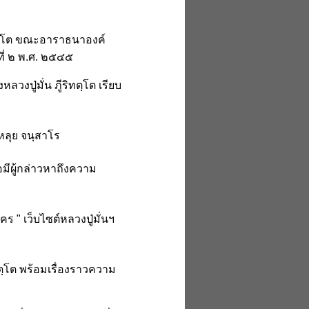
ิทตฺโต ขณะอาราธนาองค์
ที่ ๒ พ.ศ. ๒๕๔๕
ปู่มั่น ภูีริทตฺโต เรียบ
หลุย จนฺสาโร
อมีผู้กล่าวหาถึงความ
 " เว็บไซต์หลวงปู่มั่นฯ
ริทตฺโต พร้อมเรื่องราวความ