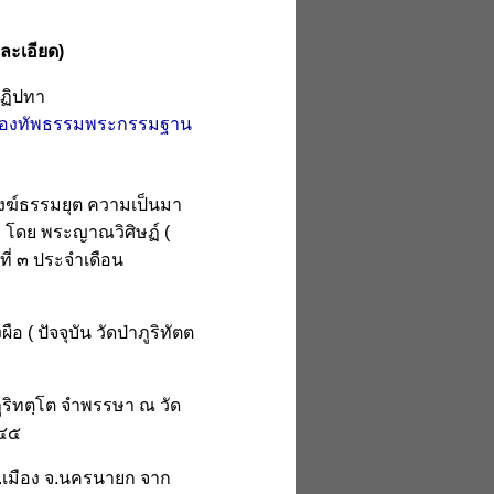
ายละเอียด)
ปฏิปทา
องทัพธรรมพระกรรมฐาน
งฆ์ธรรมยุต ความเป็นมา
ดย พระญาณวิศิษฏ์ (
ที่ ๓ ประจำเดือน
 ปัจจุบัน วัดป่าภูริทัตต
 ภูริทตฺโต จำพรรษา ณ วัด
๕๔๕
อ.เมือง จ.นครนายก จาก