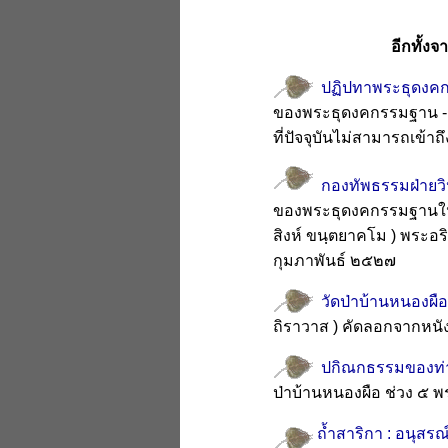
อีกทั้งจ
ปฏิปทาพระธุดงคกร
ของพระธุดงคกรรมฐาน - 
ที่ปัจจุบันไม่สามารถเข้าถึ
กองทัพธรรมฝ่ายวิ
ของพระธุดงคกรรมฐานใน
สิงห์ ขนฺตยาคโม ) พระอริ
กุมภาพันธ์ ๒๕๒๗
วัดป่าบ้านหนองผือ
ถิราวาส ) คัดลอกจากหนังส
ปกิณกธรรมของท่า
ป่าบ้านหนองผือ ช่วง ๕ พ
ถ้ำสาริกา : อนุส