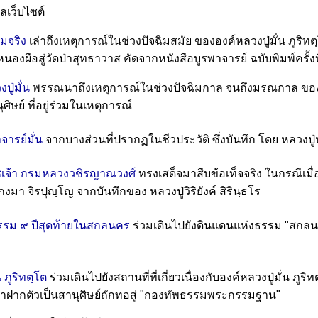
ลเว็บไซต์
มจริง
เล่าถึงเหตุการณ์ในช่วงปัจฉิมสมัย ขององค์หลวงปู่มั่น ภูร
นหนองผือสู่วัดป่าสุทธาวาส คัดจากหนังสือบูรพาจารย์ ฉบับพิมพ์ครั้ง
ู่มั่น
พรรณนาถึงเหตุการณ์ในช่วงปัจฉิมกาล จนถึงมรณกาล ของหลวง
ิษย์ ที่อยู่ร่วมในเหตุการณ์
จารย์มั่น
จากบางส่วนที่ปรากฏในชีวประวัติ ซึ่งบันทึก โดย หลวงปู่
ชเจ้า กรมหลวงวชิรญาณวงศ์
ทรงเสด็จมาสืบข้อเท็จจริง ในกรณีเมื่
า จิรปุญฺโญ จากบันทึกของ หลวงปู่วิริยังค์ สิรินฺธโร
รรม ๙ ปีสุดท้ายในสกลนคร
ร่วมเดินไปยังดินแดนแห่งธรรม "สกลนคร
 ภูริทตฺโต
ร่วมเดินไปยังสถานที่ที่เกี่ยวเนื่องกับองค์หลวงปู่มั่น ภู
้ามาฝากตัวเป็นสานุศิษย์ถักทอสู่ "กองทัพธรรมพระกรรมฐาน"