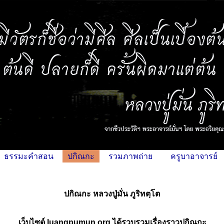
ธรรมะคำสอน
ปกิณกะ
รวมภาพถ่าย
ครูบาอาจารย์
ปกิณกะ หลวงปู่มั่น ภูริทตฺโต
เว็บไซต์ luangpumun.org ได้รวบรวมเรื่องราวปกิณกะ