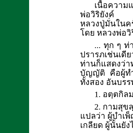
เนื้อความ
พ่อวิริยังค์
หลวงปู่มั่นในคร
โดย หลวงพ่อวิริ
... ทุก ๆ 
ปรารภเช่นเดี
ท่านก็แสดงว
บัญญัติ คือผู้ทำจ
ทั้งสอง อันบรร
1. อตฺตกิ
2. กามสุขลฺ
แปลว่า ผู้บำเพ
เกลียด ผู้นั้นย