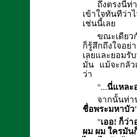
ถึงตรงนี้ท
เข้าใจทันทีว่
เช่นนี้เลย
ขณะเดียวกั
ก็รู้สึกถึงใจอย
เลยและยอมรับ
มั่น แม้จะกลัวเ
ว่า
"...
นี่แหละ
จากนั้นท่า
ชื่อพระมหาบัว
"
เออ! ก็ว่าอ
ผม ผม ใครมันก็