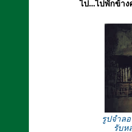
ไป...ไปพักข้า
รูปจำลอง
รับห