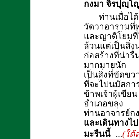
กงมา จิรปุญฺโ
ท่านเมื่อไ
วัดวาอารามที่
และญาติโยมที่ไ
ล้วนแต่เป็นสิ
ก่อสร้างที่น่า
มากมายนัก แต่
เป็นสิ่งที่ขัด
ที่จะไปนมัสก
ข้าพเจ้าผู้เขีย
อำเภอขลุง กำ
ท่านอาจารย์กง
และเดินทางไป
มะรืนนี้
...
(ใต้