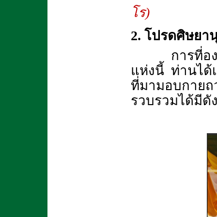
โร)
2. โปรดศิษยานุ
การที่อ
แห่งนี้ ท่านไ
ที่มามอบกายถว
รวบรวมได้มีดังน