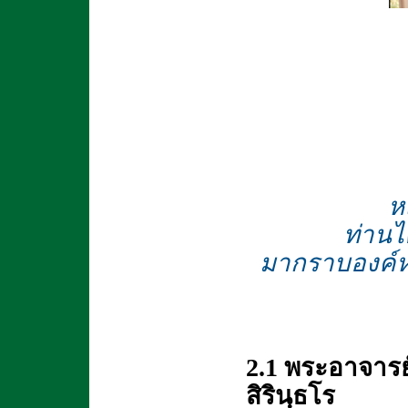
หล
ท่าน
มากราบองค์หลว
2.1 พระอาจารย์
สิรินฺธโร