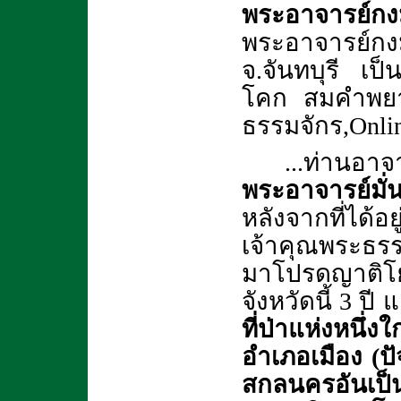
พระอาจารย์กง
พระอาจารย์กงม
จ.จันทบุรี เป
โคก สมคำพยาก
ธรรมจักร,Onlin
...ท่านอา
พระอาจารย์มั่น
หลังจากที่ได้อ
เจ้าคุณพระธรร
มาโปรดญาติโยม
จังหวัดนี้ 3 ป
ที่ป่าแห่งห
อำเภอเมือง (ปั
สกลนครอันเป็น