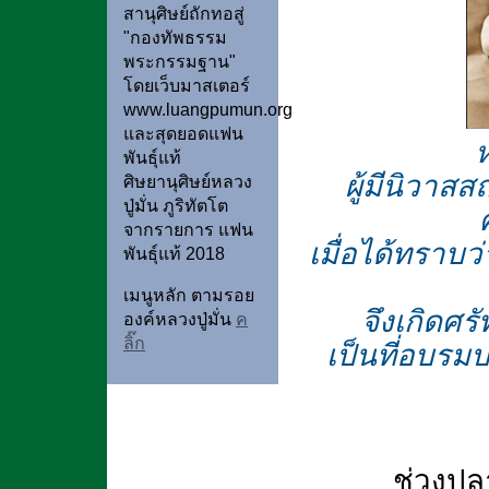
สานุศิษย์ถักทอสู่
"กองทัพธรรม
พระกรรมฐาน"
โดยเว็บมาสเตอร์
www.luangpumun.org
และสุดยอดแฟน
ห
พันธุ์แท้
ผู้มีนิวาส
ศิษยานุศิษย์หลวง
ปู่มั่น ภูริทัตโต
จากรายการ แฟน
เมื่อได้ทราบว
พันธุ์แท้ 2018
เมนูหลัก ตามรอย
จึงเกิดศร
องค์หลวงปู่มั่น
ค
ลิ๊ก
เป็นที่อบรม
ช่วงปลายป