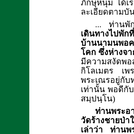
ภิกษุหนุ่ม ได้
ละเอียดตามบันท
... ท่านพ
เดินทางไปพักท
บ้านนามนพอคว
โคก ซึ่งห่าง
มีความสงัดพอส
กิโลเมตร เพรา
พระเณรอยู่ก
เท่านั้น พอดี
สมฺปนฺโน)
ท่านพระอาจ
วัดร้างชายป่า
เล่าว่า ท่านพร