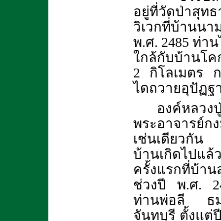
อยู่ที่วัดป่าส
วิเวกที่บ้านน
พ.ศ. 2485 ท่าน
ใกล้กับบ้านโค
2 กิโลเมตร การ
ไดถวายอุปัฏฐา
องค์หลวงปู
พระอาจารย์กง
เช่นเดียวกัน
บ้านเกิดไปแล้
ครั้งแรกที่บ
ช่วงปี พ.ศ.
2
ท่านพ่อลี ธม
จันทบุรี ตั้งแ