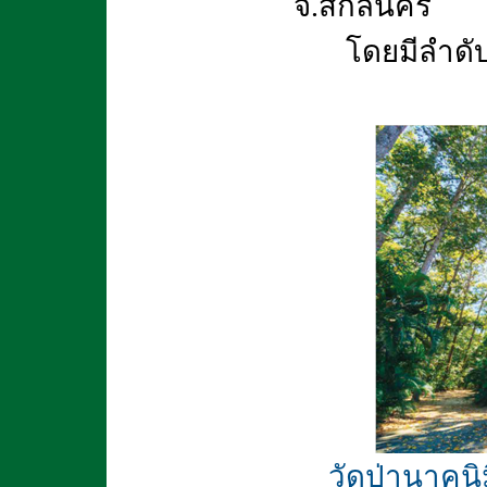
จ.สกลนคร
โดยมีลำดับ
วัดป่านาคน