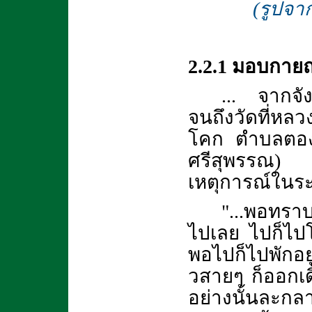
(รูปจา
2.2.1 มอบกายถว
... จากจั
จนถึงวัดที่หลวง
โคก ตำบลตองโ
ศรีสุพรรณ) 
เหตุการณ์ในระย
"...พอทรา
ไปเลย ไปก็ไปโ
พอไปก็ไปพักอย
วสายๆ ก็ออกเด
อย่างนั้นละกล