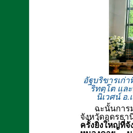
อัฐบริขารเก่าท
ริทตฺโต และ
นิเวศน์ อ.
ฉะนั้นการ
จังหวัดอุดรธานี
ครั้งยิ่งใหญ่