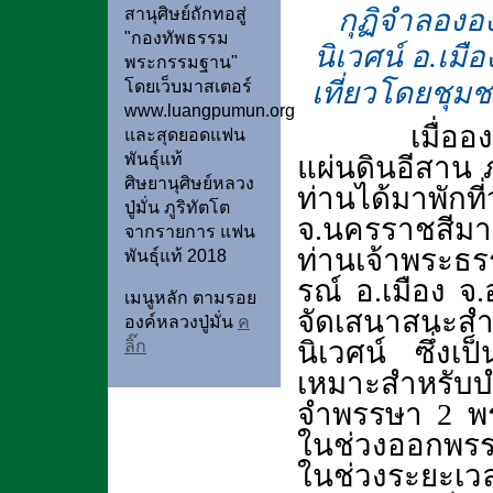
กุฏิจำลององ
สานุศิษย์ถักทอสู่
"กองทัพธรรม
นิเวศน์ อ.เมื
พระกรรมฐาน"
เที่ยวโดยชุมช
โดยเว็บมาสเตอร์
www.luangpumun.org
เมื่ออ
และสุดยอดแฟน
พันธุ์แท้
แผ่นดินอีสาน 
ศิษยานุศิษย์หลวง
ท่านได้มาพ
ปู่มั่น ภูริทัตโต
จ.นครราชสีมา
จากรายการ แฟน
ท่านเจ้าพระธรร
พันธุ์แท้ 2018
รณ์ อ.เมือง จ.
เมนูหลัก ตามรอย
จัดเสนาสนะสำห
องค์หลวงปู่มั่น
ค
นิเวศน์ ซึ่งเป
ลิ๊ก
เหมาะสำหรับบำ
จำพรรษา 2 พร
ในช่วงออกพรรษ
ในช่วงระยะเวลาน