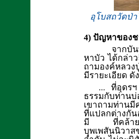
อุโบสถวัดป่าโ
4) ปัญหาของช
จากบัน
หาบัว ได้กล่า
ถามองค์หลวงปู
มีรายะเอียด ดังน
... ที่อุด
ธรรมกับท่านบ่อ
เขาถามท่านมีคล
ที่แปลกต่างกั
มี ที่คล้ายค
บุพเพสันนิวาสข