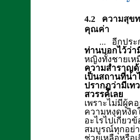
4.2 ความสุขทา
คุณค่า
... อีกประ
ท่านบอกไว้ว่าม
หญิงทั้งชายเ
ความสำราญด้ว
เป็นสถานที่น
ปรากฏว่ามีเทว
สวรรค์เลย เมื
เพราะไม่มีผู
ความหงุดหงิดใจ
อะไรไปเกี่ยวข
สมบูรณ์ทุกอย่าง
ช่วยเหลือหรือเ