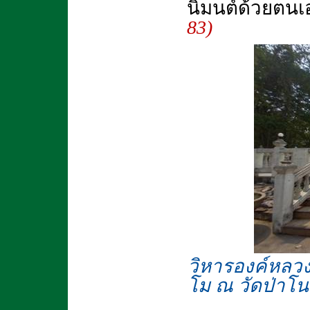
นิมนต์ด้วยตนเอ
83)
วิหารองค์หลวงปู
โม ณ วัดป่าโนน