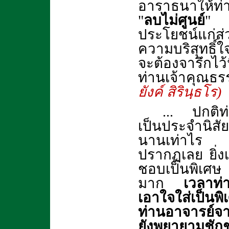
อาราธนาให้ท่
"
ลบไม่ศูนย์
" 
ประโยชน์แก่ส
ความบริสุทธิ์
จะต้องจารึกไว
ท่านเจ้าคุณธรรม
ยังค์ สิรินฺธโร)
... ปกติท่
เป็นประจำนิสั
นานเท่าไร ท่
ปรากฏเลย ยิ่งเ
ชอบเป็นพิเศษ 
มาก
เวลาท่
เอาใจใส่เป็น
ท่านอาจารย์จ
ยังพยายามชัก