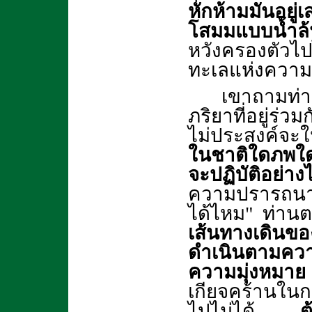
หักห้ามมันอยู่
โสมมแบบน้ำล้นฝ
หวังครองตัว
ทะเลแห่งความร
เขาถามท่า
ภริยาที่อยู่ร
ไม่ประสงค์จะ
ในชาติใดภพใด
จะปฏิบัติอย่าง
ความปรารถนาใ
ได้ไหม" ท่านต
เส้นทางเดินขอ
ดำเนินตามควา
ความมุ่งหมาย
เกียจคร้านในก
ไปไม่ได้
ต