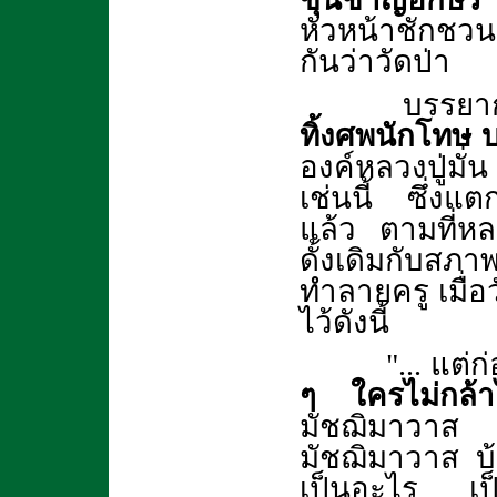
หัวหน้าชักชวนช
กันว่าวัดป่า
บรรยากาศดั้
ทิ้งศพนักโทษ 
องค์หลวงปู่มั
เช่นนี้ ซึ่งแตก
แล้ว ตามที่ห
ดั้งเดิมกับสภา
ทำลายครู เมื่อ
ไว้ดังนี้
"... แต่ก่อ
ๆ ใครไม่กล้า
มัชฌิมาวาส น
มัชฌิมาวาส บ้า
เป็นอะไร เป็น