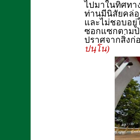
ไปมาในทิศทาง
ท่านมีนิสัยคล่
และไม่ชอบอยู่
ซอกแซกตามป่า
ปราศจากสิ่งก่
ปนฺโน)