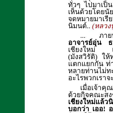
ทั่วๆ ไปมาเป็
เห็นด้วยโดยนั
จดหมายมาเรีย
นิมนต์..
(หลวงปู
... ภายหล
อาจารย์อุ่น ธ
เชียงใหม่ แต
(มังสวิรัติ) ใ
แตกแยกกัน ท่า
หลายท่านไม่ทะเ
อะไรพวกเราจะม
เมื่อเจ้า
ด้วยกิจคณะสง
เชียงใหม่แล้ว
บอกว่า เออ! อย