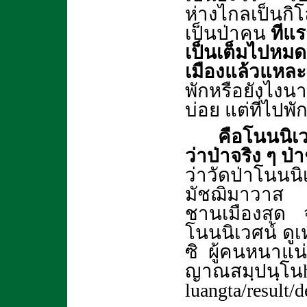
ห่างไกลเป็นกิโ
เป็นป่าคน
ทีแร
เป็นเต็มไปหมด 
เมืองแล้วแหละ
พักหรือยังไง
บ่อย แต่ที่ไปพ
คือโนนนิเว
ว่าป่าจริง ๆ ป
ว่าวัดป่าโนนน
มัชฌิมาวาส 
ชานเมืองสุด จา
โนนนิเวศน์ ดูเห
ซิ ผู้คนหนาแน
ญาณสมฺปนฺโน
luangta/result/