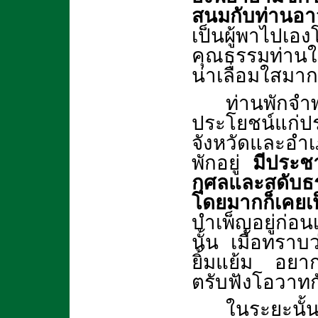
สนมกับท่านอาจ
เป็นผู้พาไปเอง
คุณธรรมท่านในข
น่าเลื่อมใสมาก 
ท่านพักจำ
ประโยชน์แก่
จังหวัดและอำเภ
พักอยู่
มีประช
กุศลและสดับธร
โดยมากก็เคยเป็
บำเพ็ญอยู่ก่อน
นั้น เมื่อทราบ
ยิ้มแย้ม อยา
ตรับฟังโอวาทก
ในระยะนั้น