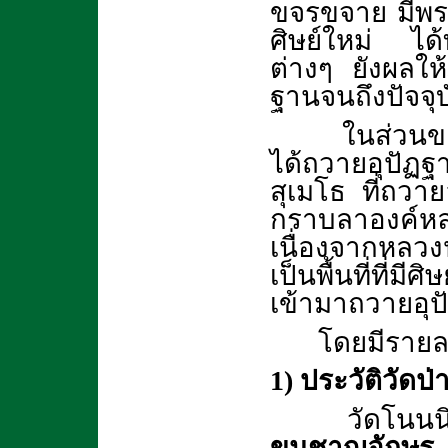
ขจรขจาย มีพระ
ศิษย์ใหม่ ได้
ต่างๆ ยังผลใ
ฐานจนถึงปัจจุบ
ในส่วนของพระ
ได้ถวายอุปัฏฐา
สุเมโธ ที่ถวาย
กราบลาองค์ห
เนื่องจากหลวงป
เป็นพื้นที่ที่
เข้ามาถวายอุป
โดยมีรายละ
1) ประวัติวัดป
วัดโนนนิเ
ขุนชาญอักษร