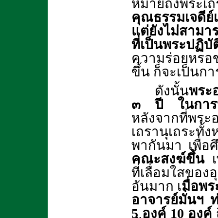
หมายถึงพระเถร
คุณธรรมเจดีย์เ
แต่ยังไม่สาม
ที่เป็นพระปฏิบัต
ความร่อยหรอข
ขึ้น ก็จะเป็น
ดังนั้น
พระอ
๓ ปี ในการที่อ
หลังจากที่พระอ
เถรานุเถระทั้
พากันมา เพื่อ
คณะสงฆ์ขึ้น
เพ
ที่เลื่อมใสขอ
อันมาก เ
มื่อพ
อาจารย์มั่นฯ ท
5 องค์ 10 องค์