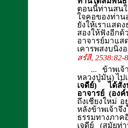
ท่านได้สัมพันธ
ตอนนี้ท่านสน
ใจคอของท่านอา
ยังให้เราแสดงธ
สองให้ฟังอีก
อาจารย์มาแสด
เคารพสงบนิ่งอย
สรํสี
, 2538:82-
... ข้าพเจ
หลวงปู่มั่น) ไ
เจดีย์) ได้สั
อาจารย์ (องค์ห
ถึงเชียงใหม่ อ
หลังข้าพเจ้าจึ
ธรรมทางภาคอ
เจดีย์ (สมัยท่