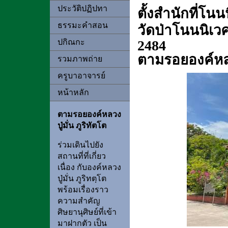
ประวัติปฏิปทา
ตั้งสำนักที่โนน
ธรรมะคำสอน
วัดป่าโนนนิเวศ
ปกิณกะ
2484
ตามรอยองค์หลวง
รวมภาพถ่าย
ครูบาอาจารย์
หน้าหลัก
ตามรอยองค์หลวง
ปู่มั่น ภูริทัตโต
ร่วมเดินไปยัง
สถานที่ที่เกี่ยว
เนื่อง กับองค์หลวง
ปู่มั่น ภูริทตฺโต
พร้อมเรื่องราว
ความสำคัญ
ศิษยานุศิษย์ที่เข้า
มาฝากตัว เป็น