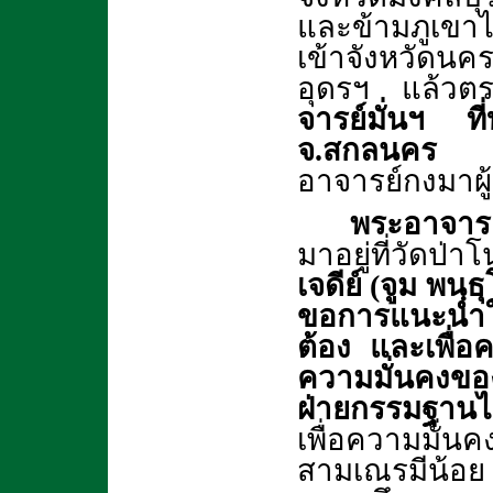
และข้ามภูเขา
เข้าจังหวัดนค
อุดรฯ แล้วต
จารย์มั่นฯ 
จ.สกลนคร
อัน
อาจารย์กงมาผู้
พระอาจารย์
มาอยู่ที่วัดป่
เจดีย์ (จูม พนฺ
ขอการแนะนำในท
ต้อง และเพื่
ความมั่นคงขอ
ฝ่ายกรรมฐานไ
เพื่อความมั่
สามเณรมีน้อย ท