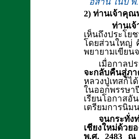
อีสาน ในปี พ
2) ท่านเจ้าคุ
ท่านเจ้
เห็นถึงประโยชน
โดยส่วนใหญ่ ค
พยายามเขียนจด
เมื่อกาล
จะกลับคืนสู่ภ
หลวงปู่เทสก์ไ
ในออกพรรษาป
เรียนโอกาสอัน
เตรียมการนิมนต
จนกระทั่งท
เชียงใหม่ด้ว
พ.ศ.
2483 ณ ว