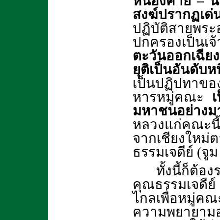
หนองคาย – น
สงฆ์ปรากฏเด
ปฏิบัติสายพระ
ปกครองเป็นเ
ตะวันออกเฉีย
ยุติเป็นอันดั
เป็นปฏิปทาขอ
หารหมู่คณะ
เป
มหาชนอย่างม
หลวงแก่คณะนี้เ
จากเชียงใหม่
ธรรมเจดีย์ (จูม
ทั้งนี้ก็ต้
คุณธรรมเจดีย์ 
ไกลเพื่อหมู่คณ
ความพยายามอย่